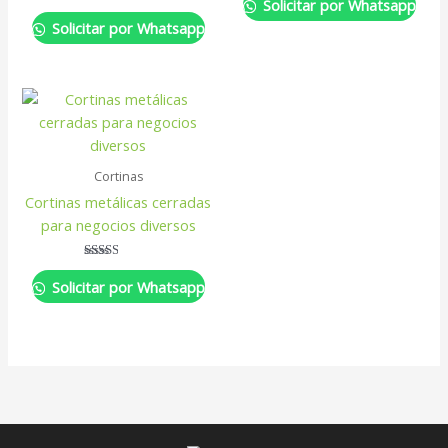
Solicitar por Whatsapp
Solicitar por Whatsapp
Cortinas
Cortinas metálicas cerradas
para negocios diversos
Valorado
con
Solicitar por Whatsapp
2.50
de 5