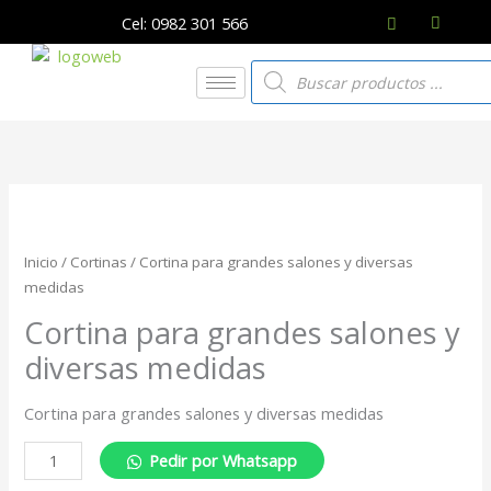
Ir
Cel: 0982 301 566
al
contenido
Búsqueda
de
productos
Cortina
para
grandes
Inicio
/
Cortinas
/ Cortina para grandes salones y diversas
salones
medidas
y
Cortina para grandes salones y
diversas
medidas
diversas medidas
cantidad
Cortina para grandes salones y diversas medidas
Pedir por Whatsapp