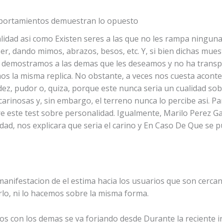
mportamientos demuestran lo opuesto
ad asi­ como Existen seres a las que no les rampa ninguna c
er, dando mimos, abrazos, besos, etc. Y, si bien dichas mues
o demostramos a las demas que les deseamos y no ha transp
os la misma replica. No obstante, a veces nos cuesta aconte
z, pudor o, quiza, porque este nunca seri­a un cualidad sob
inosas y, sin embargo, el terreno nunca lo percibe asi. Pa
e este test sobre personalidad. Igualmente, Marilo Perez G
idad, nos explicara que seri­a el carino y En Caso De Que se
manifestacion de el estima hacia los usuarios que son cerca
o, ni lo hacemos sobre la misma forma.
os con los demas se va forjando desde Durante la reciente in