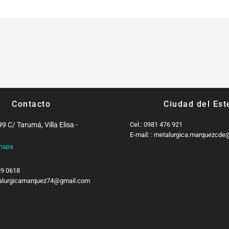
Contacto
Ciudad del Est
 C/ Tarumá, Villa Elisa -
Cel.: 0981 476 921
E-mail: : metalurgica.marquezcd
 mapa
329 0618
etalurgicamarquez74@gmail.com