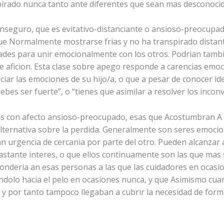
pirado nunca tanto ante diferentes que sean mas desconocid
o inseguro, que es evitativo-distanciante o ansioso-preocupa
que Normalmente mostrarse frias y no ha transpirado dista
ades para unir emocionalmente con los otros. Podri­an tambi
 aficion. Esta clase sobre apego responde a carencias emoci
iar las emociones de su hijo/a, o que a pesar de conocer iden
bes ser fuerte”, o “tienes que asimilar a resolver los incon
as con afecto ansioso-preocupado, esas que Acostumbran A v
alternativa sobre la perdida. Generalmente son seres emocio
n urgencia de cercania por parte del otro. Pueden alcanzar 
astante interes, o que ellos continuamente son las que mas 
sponderia an esas personas a las que las cuidadores en ocasi
ndolo hacia el pelo en ocasiones nunca, y que Asimismo cu
y por tanto tampoco llegaban a cubrir la necesidad de form