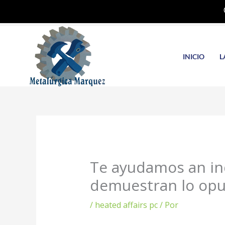
Ir
al
contenido
INICIO
L
Te ayudamos an in
demuestran lo op
/
heated affairs pc
/ Por