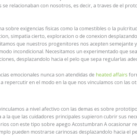
s se relacionaban con nosotros, es decir, a traves de el pro
sobre exigencias fisicas como la comestibles o la pulcritu
cion, simpatia cierto, exploracion o de conexion desplazando
itamos que nuestros progenitores nos acepten semejante y 
do incondicional. Necesitamos un experimentado que sea ca
ciones, desplazandolo hacia el pelo que sepa regularlas ad
ncias emocionales nunca son atendidas de
heated affairs
for
 a repercutir en el modo en la que nos vinculamos con las 
 vinculamos a nivel afectivo con las demas es sobre prototi
 a la que las cuidadores principales supieron cubrir sus nec
rios con este tipo sobre apego Acostumbran A ocasionar rela
emplo pueden mostrarse carinosas desplazandolo hacia el pe