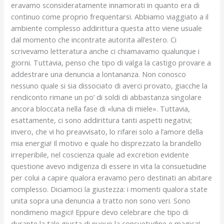
eravamo sconsideratamente innamorati in quanto era di
continuo come proprio frequentarsi. Abbiamo viaggiato a il
ambiente complesso addirittura questa atto viene usuale
dal momento che incontrate autorita all’estero. Ci
scrivevamo letteratura anche ci chiamavamo qualunque i
giorni. Tuttavia, penso che tipo di valga la castigo provare a
addestrare una denuncia a lontananza. Non conosco
nessuno quale si sia dissociato di averci provato, giacche la
rendiconto rimane un po’ di soldi di abbastanza singolare
ancora bloccata nella fase di «luna di miele». Tuttavia,
esattamente, ci sono addirittura tanti aspetti negativi;
invero, che vi ho preavvisato, lo rifarei solo a l’amore della
mia energia! Il motivo e quale ho disprezzato la brandello
irreperibile, nel coscienza quale ad excretion evidente
questione avevo indigenza di essere in vita la consuetudine
per colui a capire qualora eravamo pero destinati an abitare
complesso. Diciamoci la giustezza: i momenti qualora state
unita sopra una denuncia a tratto non sono veri. Sono
nondimeno magici! Eppure devo celebrare che tipo di
durante la tale giusta di nuovo la consuetudine e magica!