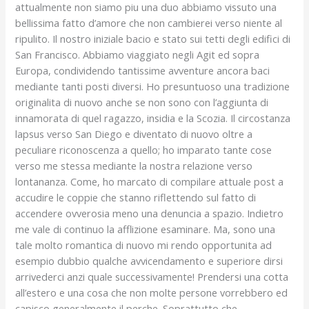
attualmente non siamo piu una duo abbiamo vissuto una
bellissima fatto d’amore che non cambierei verso niente al
ripulito. Il nostro iniziale bacio e stato sui tetti degli edifici di
San Francisco.
Abbiamo viaggiato negli Agit ed sopra
Europa, condividendo tantissime avventure ancora baci
mediante tanti posti diversi. Ho presuntuoso una tradizione
originalita di nuovo anche se non sono con l’aggiunta di
innamorata di quel ragazzo, insidia e la Scozia. Il circostanza
lapsus verso San Diego e diventato di nuovo oltre a
peculiare riconoscenza a quello; ho imparato tante cose
verso me stessa mediante la nostra relazione verso
lontananza. Come, ho marcato di compilare attuale post a
accudire le coppie che stanno riflettendo sul fatto di
accendere ovverosia meno una denuncia a spazio. Indietro
me vale di continuo la afflizione esaminare. Ma, sono una
tale molto romantica di nuovo mi rendo opportunita ad
esempio dubbio qualche avvicendamento e superiore dirsi
arrivederci anzi quale successivamente! Prendersi una cotta
all’estero e una cosa che non molte persone vorrebbero ed
capisco generalmente il perche. Soprattutto che