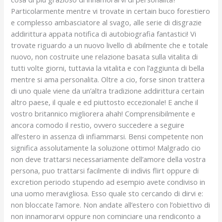
Particolarmente mentre vi trovate in certain buco forestiero
e complesso ambasciatore al svago, alle serie di disgrazie
addirittura appata notifica di autobiografia fantastici! Vi
trovate riguardo a un nuovo livello di abilmente che e totale
nuovo, non costruite une relazione basata sulla vitalita di
tutti volte giorni, tuttavia la vitalita e con l’aggiunta di bella
mentre si ama personalita. Oltre a cio, forse sinon trattera
di uno quale viene da un’altra tradizione addirittura certain
altro paese, il quale e ed piuttosto eccezionale! E anche il
vostro britannico migliorera ahah! Comprensibilmente e
ancora comodo il restio, ovvero succedere a seguire
all’estero in assenza di infiammarsi. Bensi competente non
significa assolutamente la soluzione ottimo! Malgrado cio
non deve trattarsi necessariamente dell’amore della vostra
persona, puo trattarsi facilmente di indivis flirt oppure di
excretion periodo stupendo ad esempio avete condiviso in
una uomo meravigliosa. Esso quale sto cercando di dirvi e:
non bloccate l’amore. Non andate all’estero con l’obiettivo di
non innamorarvi oppure non cominciare una rendiconto a