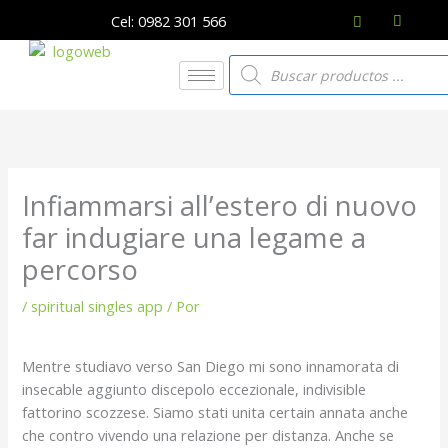
Ir
Cel: 0982 301 566
al
contenido
Búsqueda
de
productos
Infiammarsi all’estero di nuovo
far indugiare una legame a
percorso
/
spiritual singles app
/ Por
Mentre studiavo verso San Diego mi sono innamorata di
insecable aggiunto discepolo eccezionale, indivisible
fattorino scozzese. Siamo stati unita certain annata anche
che contro vivendo una relazione per distanza. Anche se