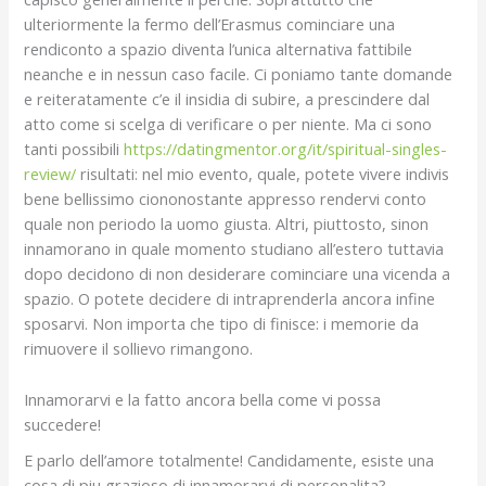
ulteriormente la fermo dell’Erasmus cominciare una
rendiconto a spazio diventa l’unica alternativa fattibile
neanche e in nessun caso facile. Ci poniamo tante domande
e reiteratamente c’e il insidia di subire, a prescindere dal
atto come si scelga di verificare o per niente. Ma ci sono
tanti possibili
https://datingmentor.org/it/spiritual-singles-
review/
risultati: nel mio evento, quale, potete vivere indivis
bene bellissimo ciononostante appresso rendervi conto
quale non periodo la uomo giusta. Altri, piuttosto, sinon
innamorano in quale momento studiano all’estero tuttavia
dopo decidono di non desiderare cominciare una vicenda a
spazio. O potete decidere di intraprenderla ancora infine
sposarvi. Non importa che tipo di finisce: i memorie da
rimuovere il sollievo rimangono.
Innamorarvi e la fatto ancora bella come vi possa
succedere!
E parlo dell’amore totalmente! Candidamente, esiste una
cosa di piu grazioso di innamorarvi di personalita?