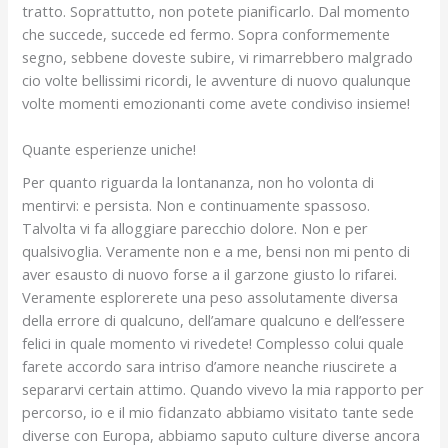
tratto. Soprattutto, non potete pianificarlo. Dal momento
che succede, succede ed fermo. Sopra conformemente
segno, sebbene doveste subire, vi rimarrebbero malgrado
cio volte bellissimi ricordi, le avventure di nuovo qualunque
volte momenti emozionanti come avete condiviso insieme!
Quante esperienze uniche!
Per quanto riguarda la lontananza, non ho volonta di
mentirvi: e persista. Non e continuamente spassoso.
Talvolta vi fa alloggiare parecchio dolore. Non e per
qualsivoglia. Veramente non e a me, bensi non mi pento di
aver esausto di nuovo forse a il garzone giusto lo rifarei.
Veramente esplorerete una peso assolutamente diversa
della errore di qualcuno, dell’amare qualcuno e dell’essere
felici in quale momento vi rivedete! Complesso colui quale
farete accordo sara intriso d’amore neanche riuscirete a
separarvi certain attimo. Quando vivevo la mia rapporto per
percorso, io e il mio fidanzato abbiamo visitato tante sede
diverse con Europa, abbiamo saputo culture diverse ancora