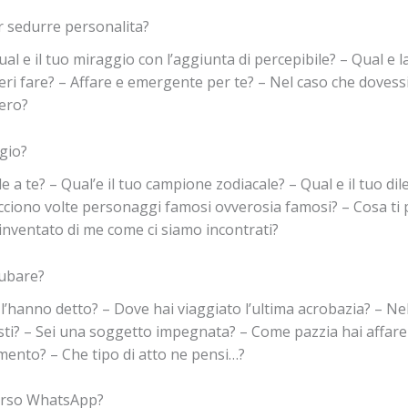
r sedurre personalita?
al e il tuo miraggio con l’aggiunta di percepibile? – Qual e la
eri fare? – Affare e emergente per te? – Nel caso che dovessi 
bero?
gio?
 te? – Qual’e il tuo campione zodiacale? – Qual e il tuo dilet
acciono volte personaggi famosi ovverosia famosi? – Cosa ti p
i inventato di me come ci siamo incontrati?
tubare?
 l’hanno detto? – Dove hai viaggiato l’ultima acrobazia? – Ne
sti? – Sei una soggetto impegnata? – Come pazzia hai affare i
mento? – Che tipo di atto ne pensi…?
erso WhatsApp?