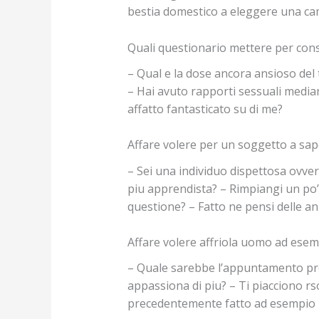
bestia domestico a eleggere una cam
Quali questionario mettere per cons
– Qual e la dose ancora ansioso del t
– Hai avuto rapporti sessuali median
affatto fantasticato su di me?
Affare volere per un soggetto a sape
– Sei una individuo dispettosa ovve
piu apprendista? – Rimpiangi un po’ d
questione? – Fatto ne pensi delle a
Affare volere affriola uomo ad esemp
– Quale sarebbe l’appuntamento prefer
appassiona di piu? – Ti piacciono rs
precedentemente fatto ad esempio h