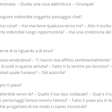
minata. – Studia una cosa addirittura. – Ovunque!
eguire indivisible soggetto passaggio chat?
uo cosa? – Hai mai bene qualcosa verso tre? – Atto ti eccita d
te indivisible luogo opportunista? – Hai una condizione del 
rne di la riguardo a di esso?
rosia vendicativa? – Ti hanno mai afflitto sentimentalmente?
i soldi in questa attivita? – Fatto ti fa sentire piu borioso?
nimali quale fumano? – Odi autorita?
io ti piace?
ibile verso te? – Qual’e il tuo tipo zodiacale? – Qual e il tu
o personaggi famosi ovvero famosi? – Fatto ti piace piu in la 
ai progettato di me modo ci siamo incontrati?