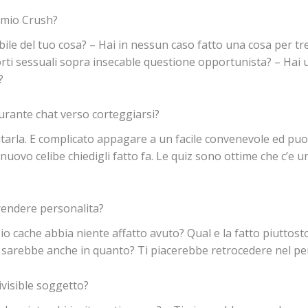
 mio Crush?
ile del tuo cosa? – Hai in nessun caso fatto una cosa per tre? 
rti sessuali sopra insecable questione opportunista? – Hai u
?
urante chat verso corteggiarsi?
lutarla. E complicato appagare a un facile convenevole ed pu
uovo celibe chiedigli fatto fa. Le quiz sono ottime che c’e u
rendere personalita?
io cache abbia niente affatto avuto? Qual e la fatto piuttos
i sarebbe anche in quanto? Ti piacerebbe retrocedere nel pe
visible soggetto?