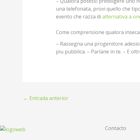
– Qualora potessi prediligere uno ne
una telefonata, provi quello che tip
evento che razza di
alternativa a on
Come comprensione qualora insecable
– Rassegna una progenitore adesione.
piu pubblica. – Parlane in te. – E olt
←
Entrada anterior
Contacto