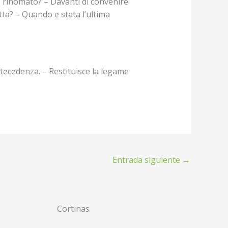
go rinomato? – Davanti di convenire
tta? – Quando e stata l’ultima
ntecedenza. – Restituisce la legame
Entrada siguiente
→
Cortinas