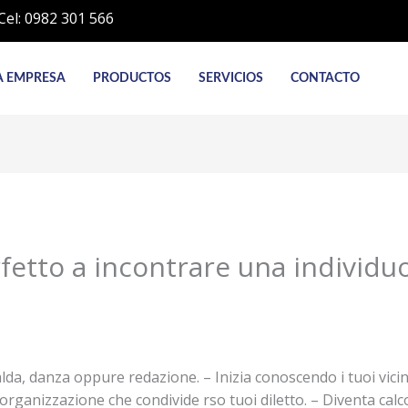
Cel: 0982 301 566
A EMPRESA
PRODUCTOS
SERVICIOS
CONTACTO
fetto a incontrare una individu
 falda, danza oppure redazione. – Inizia conoscendo i tuoi vicin
n’organizzazione che condivide rso tuoi diletto. – Diventa calc