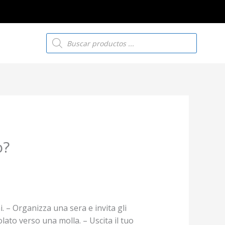
Búsqueda
de
productos
o?
i. – Organizza una sera e invita gli
olato verso una molla. – Uscita il tuo