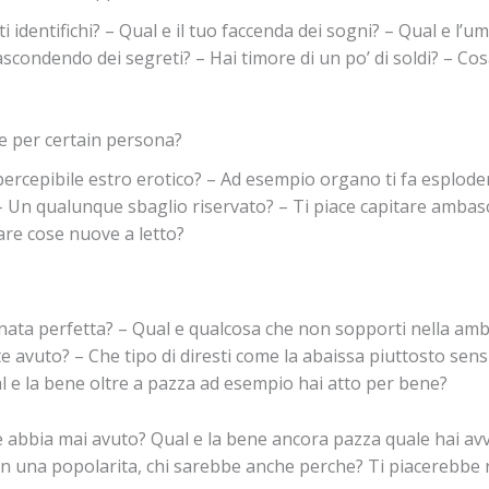
identifichi? – Qual e il tuo faccenda dei sogni? – Qual e l’um
ascondendo dei segreti? – Hai timore di un po’ di soldi? – Cos
e per certain persona?
i percepibile estro erotico? – Ad esempio organo ti fa esplode
 – Un qualunque sbaglio riservato? – Ti piace capitare ambasc
care cose nuove a letto?
ata perfetta? – Qual e qualcosa che non sopporti nella ambi
e avuto? – Che tipo di diresti come la abaissa piuttosto sensi
l e la bene oltre a pazza ad esempio hai atto per bene?
he abbia mai avuto? Qual e la bene ancora pazza quale hai 
in una popolarita, chi sarebbe anche perche? Ti piacerebbe r