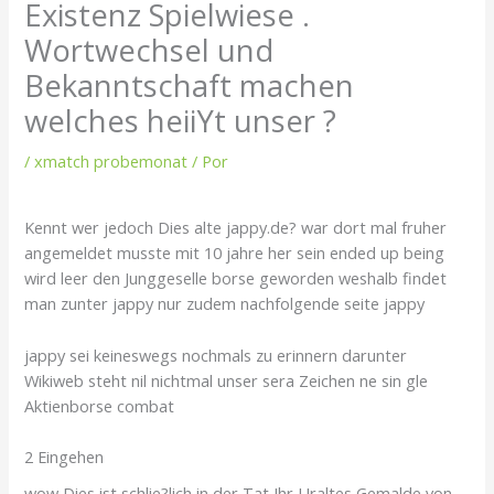
Existenz Spielwiese .
Wortwechsel und
Bekanntschaft machen
welches heiiYt unser ?
/
xmatch probemonat
/ Por
Kennt wer jedoch Dies alte jappy.de? war dort mal fruher
angemeldet musste mit 10 jahre her sein ended up being
wird leer den Junggeselle borse geworden weshalb findet
man zunter jappy nur zudem nachfolgende seite jappy
jappy sei keineswegs nochmals zu erinnern darunter
Wikiweb steht nil nichtmal unser sera Zeichen ne sin gle
Aktienborse combat
2 Eingehen
wow Dies ist schlie?lich in der Tat Ihr Uraltes Gemalde von