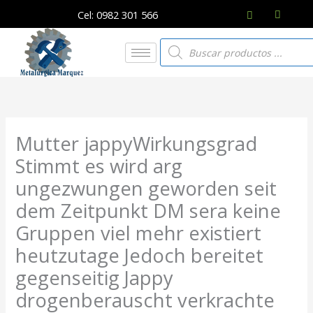
Ir
Cel: 0982 301 566
al
contenido
Búsqueda
de
productos
Mutter jappyWirkungsgrad
Stimmt es wird arg
ungezwungen geworden seit
dem Zeitpunkt DM sera keine
Gruppen viel mehr existiert
heutzutage Jedoch bereitet
gegenseitig Jappy
drogenberauscht verkrachte