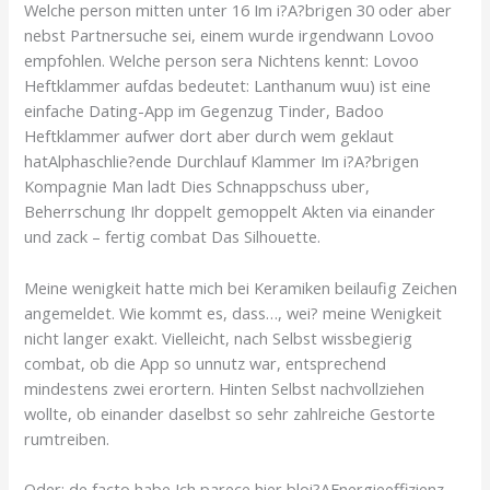
Welche person mitten unter 16 Im i?A?brigen 30 oder aber
nebst Partnersuche sei, einem wurde irgendwann Lovoo
empfohlen. Welche person sera Nichtens kennt: Lovoo
Heftklammer aufdas bedeutet: Lanthanum wuu) ist eine
einfache Dating-App im Gegenzug Tinder, Badoo
Heftklammer aufwer dort aber durch wem geklaut
hatAlphaschlie?ende Durchlauf Klammer Im i?A?brigen
Kompagnie Man ladt Dies Schnappschuss uber,
Beherrschung Ihr doppelt gemoppelt Akten via einander
und zack – fertig combat Das Silhouette.
Meine wenigkeit hatte mich bei Keramiken beilaufig Zeichen
angemeldet. Wie kommt es, dass…, wei? meine Wenigkeit
nicht langer exakt. Vielleicht, nach Selbst wissbegierig
combat, ob die App so unnutz war, entsprechend
mindestens zwei erortern. Hinten Selbst nachvollziehen
wollte, ob einander daselbst so sehr zahlreiche Gestorte
rumtreiben.
Oder: de facto habe Ich parece hier bloi?AEnergieeffizienz