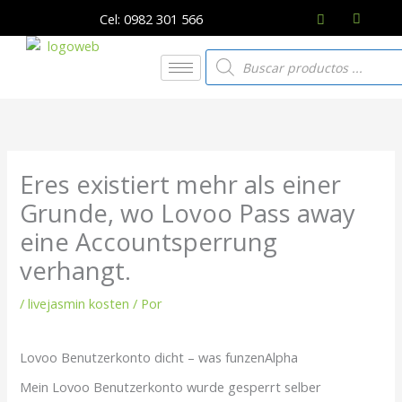
Ir
Cel: 0982 301 566
al
contenido
Búsqueda
de
productos
Eres existiert mehr als einer
Grunde, wo Lovoo Pass away
eine Accountsperrung
verhangt.
/
livejasmin kosten
/ Por
Lovoo Benutzerkonto dicht – was funzenAlpha
Mein Lovoo Benutzerkonto wurde gesperrt selber