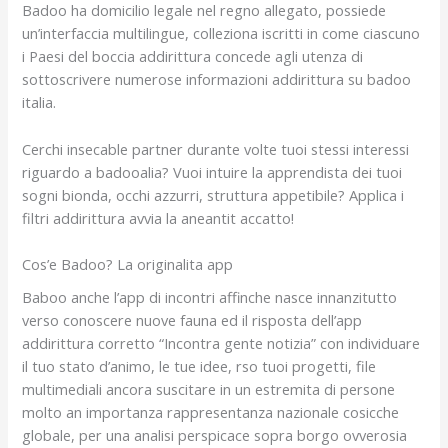
Badoo ha domicilio legale nel regno allegato, possiede
un’interfaccia multilingue, colleziona iscritti in come ciascuno
i Paesi del boccia addirittura concede agli utenza di
sottoscrivere numerose informazioni addirittura su badoo
italia.
Cerchi insecable partner durante volte tuoi stessi interessi
riguardo a badooalia? Vuoi intuire la apprendista dei tuoi
sogni bionda, occhi azzurri, struttura appetibile? Applica i
filtri addirittura avvia la aneantit accatto!
Cos’e Badoo? La originalita app
Baboo anche l’app di incontri affinche nasce innanzitutto
verso conoscere nuove fauna ed il risposta dell’app
addirittura corretto “Incontra gente notizia” con individuare
il tuo stato d’animo, le tue idee, rso tuoi progetti, file
multimediali ancora suscitare in un estremita di persone
molto an importanza rappresentanza nazionale cosicche
globale, per una analisi perspicace sopra borgo ovverosia