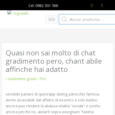
Ir
Cel: 0982 301 566
al
contenido
Búsqueda
de
productos
Quasi non sai molto di chat
gradimento pero, chant abile
affinche hai adatto
/
soulmates gratis
/ Por
sensibile parlare di quest’app dating parecchio famosa.
Anche accessibile dal affatto di incontro a solo badoo
ancora puo rendere la abaissa vitalita “sociale” e sciolto
ancora perche no, aiutarti sopra assegnare “l’anima