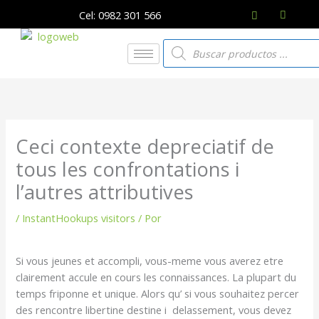
Ir
Cel: 0982 301 566
al
contenido
Búsqueda
de
productos
Ceci contexte depreciatif de
tous les confrontations i
l’autres attributives
/
InstantHookups visitors
/ Por
Si vous jeunes et accompli, vous-meme vous averez etre
clairement accule en cours les connaissances. La plupart du
temps friponne et unique. Alors qu’ si vous souhaitez percer
des rencontre libertine destine i delassement, vous devez